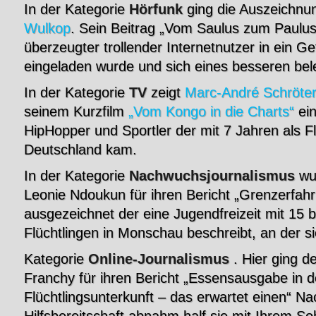
In der Kategorie
Hörfunk
ging die Auszeichnu
Wulkop
. Sein Beitrag „Vom Saulus zum Paulus“
überzeugter trollender Internetnutzer in ein G
eingeladen wurde und sich eines besseren bele
In der Kategorie
TV
zeigt
Marc-André Schröte
seinem Kurzfilm
„Vom Kongo in die Charts“
ein
HipHopper und Sportler der mit 7 Jahren als F
Deutschland kam.
In der Kategorie
Nachwuchsjournalismus
wur
Leonie Ndoukun für ihren Bericht „Grenzerfah
ausgezeichnet der eine Jugendfreizeit mit 15 b
Flüchtlingen in Monschau beschreibt, an der s
Kategorie
Online-Journalismus
. Hier ging de
Franchy für ihren Bericht „Essensausgabe in d
Flüchtlingsunterkunft – das erwartet einen“ N
Hilfsbereitschaft abnahm half sie mit Ihrem So