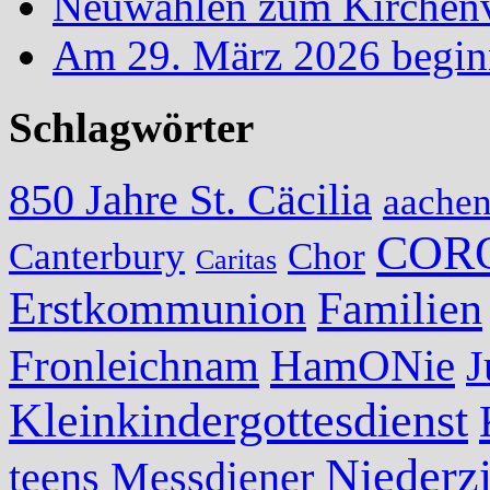
Neuwahlen zum Kirchenvo
Am 29. März 2026 begin
Schlagwörter
850 Jahre St. Cäcilia
aache
COR
Canterbury
Chor
Caritas
Erstkommunion
Familien
Fronleichnam
HamONie
J
Kleinkindergottesdienst
Niederzi
teens
Messdiener