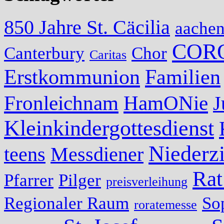
850 Jahre St. Cäcilia
aache
COR
Canterbury
Chor
Caritas
Erstkommunion
Familien
Fronleichnam
HamONie
J
Kleinkindergottesdienst
Niederzi
teens
Messdiener
Rat
Pfarrer
Pilger
preisverleihung
Regionaler Raum
So
roratemesse