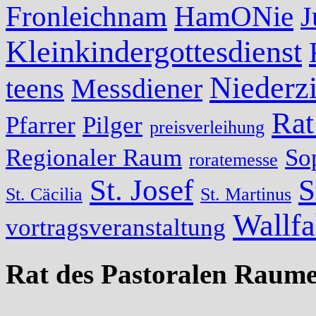
Fronleichnam
HamONie
J
Kleinkindergottesdienst
Niederzi
teens
Messdiener
Rat
Pfarrer
Pilger
preisverleihung
Regionaler Raum
So
roratemesse
St. Josef
S
St. Cäcilia
St. Martinus
Wallfa
vortragsveranstaltung
Rat des Pastoralen Raume