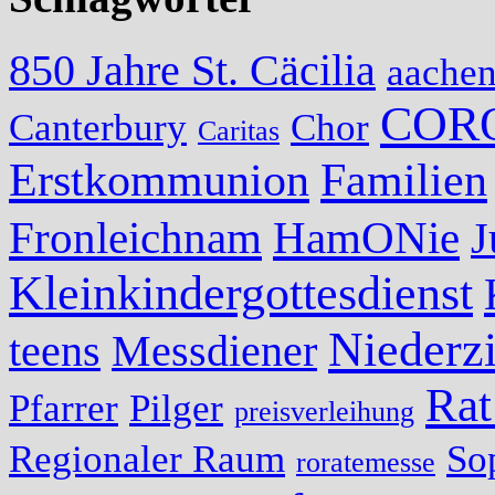
850 Jahre St. Cäcilia
aache
COR
Canterbury
Chor
Caritas
Erstkommunion
Familien
Fronleichnam
HamONie
J
Kleinkindergottesdienst
Niederzi
teens
Messdiener
Rat
Pfarrer
Pilger
preisverleihung
Regionaler Raum
So
roratemesse