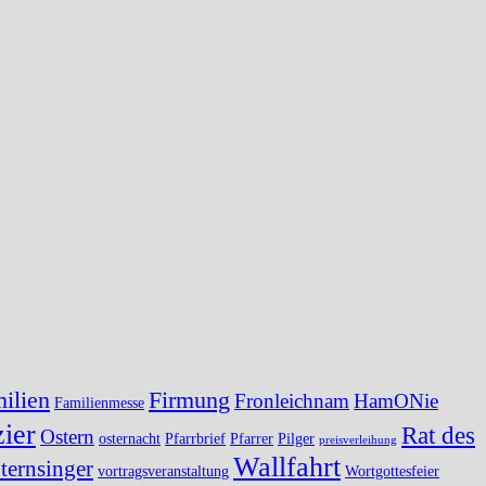
ilien
Firmung
Fronleichnam
HamONie
Familienmesse
ier
Rat des
Ostern
osternacht
Pfarrbrief
Pfarrer
Pilger
preisverleihung
Wallfahrt
ternsinger
vortragsveranstaltung
Wortgottesfeier