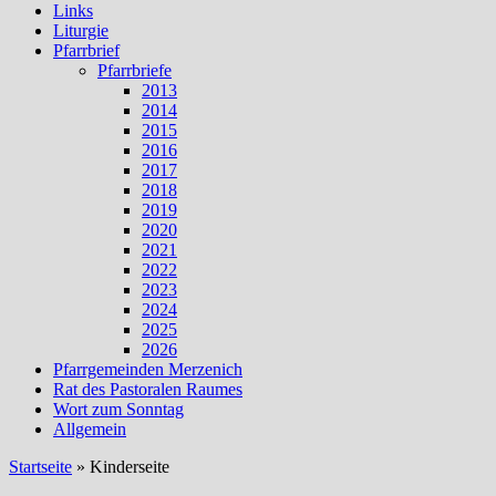
Links
Liturgie
Pfarrbrief
Pfarrbriefe
2013
2014
2015
2016
2017
2018
2019
2020
2021
2022
2023
2024
2025
2026
Pfarrgemeinden Merzenich
Rat des Pastoralen Raumes
Wort zum Sonntag
Allgemein
Startseite
»
Kinderseite