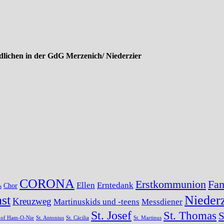
lichen in der GdG Merzenich/ Niederzier
CORONA
Erstkommunion
Fam
Ellen
Erntedank
Chor
s
st
Niederz
Kreuzweg
Martinuskids und -teens
Messdiener
St. Josef
St. Thomas
S
s of Ham-O-Nie
St. Antonius
St. Cäcilia
St. Martinus