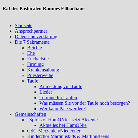
Rat des Pastoralen Raumes Ellbachaue
Startseite
Ansprechpartner
Datenschutzerklärung
Die 7 Sakramente
Beichte
Ehe
Eucharistie
Firmung
Krankensalbung
Priesterweihe
Taufe
Anmeldung zur Taufe
Lieder
Termine für Taufen
Was müssen Sie vor der Taufe noch besorgen?
Wer kann Pate werden?
Gemeinschaften
„Spirits of HamONie“ setzt Akzente
Aktuelles bei HamONie
GdG Merzenich/Niederzier
Kinderchor Martinuskids & Martinusteens