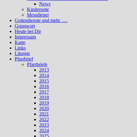
News
Kinderseite
Messdiener
Gottesdienste und mehr ….
Grusswort
Heute bei Dir
Impressum
Karte
Links
Liturgie
Pfarrbrief
Pfarrbriefe
2013
2014
2015
2016
2017
2018
2019
2020
2021
2022
2023
2024
2025