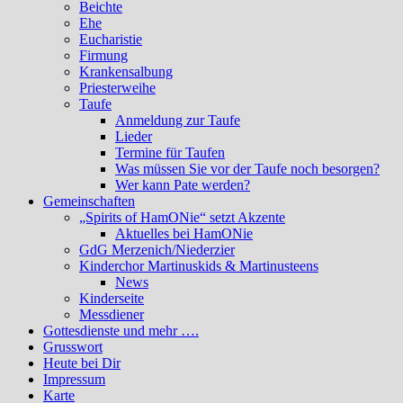
Beichte
Ehe
Eucharistie
Firmung
Krankensalbung
Priesterweihe
Taufe
Anmeldung zur Taufe
Lieder
Termine für Taufen
Was müssen Sie vor der Taufe noch besorgen?
Wer kann Pate werden?
Gemeinschaften
„Spirits of HamONie“ setzt Akzente
Aktuelles bei HamONie
GdG Merzenich/Niederzier
Kinderchor Martinuskids & Martinusteens
News
Kinderseite
Messdiener
Gottesdienste und mehr ….
Grusswort
Heute bei Dir
Impressum
Karte