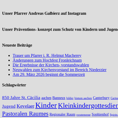
Unser Pfarrer Andreas Galbierz auf Instagram
Unser Präventions- konzept zum Schutz von Kindern und Jugend
Neueste Beiträge
Trauer um Pfarrer i. R. Helmut Macherey
Änderungen zum Hochfest Fronleichnam
Die Ergebnisse der Kirchen- vorstandswahlen
Neuwahlen zum Kirchenvorstand im Bereich Niederzier
Am 29. März 2026 beginnt die Sommerzeit
Schlagwörter
850 Jahre St. Cäcilia
aachen
Banneux
Canterbury
bilder
bistum aachen
Carita
Kinder
Kleinkindergottesdien
Kevelaer
Jugend
Pastoralen Raumes
Regionaler Raum
Sophienhof
roratemesse
Spirit