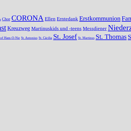
CORONA
Erstkommunion
Fam
Ellen
Erntedank
Chor
s
st
Niederz
Kreuzweg
Martinuskids und -teens
Messdiener
St. Josef
St. Thomas
S
s of Ham-O-Nie
St. Antonius
St. Cäcilia
St. Martinus