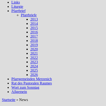
Links
Liturgie
Pfarrbrief
Pfarrbriefe
2013
2014
2015
2016
2017
2018
2019
2020
2021
2022
2023
2024
2025
2026
Pfarrgemeinden Merzenich
Rat des Pastoralen Raumes
Wort zum Sonntag
Allgemein
Startseite
»
News