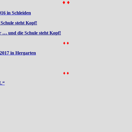
♦ ♦
6 in Schleiden
chule steht Kopf!
… und die Schule steht Kopf!
♦ ♦
017 in Hergarten
♦ ♦
L“