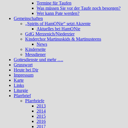
Termine für Taufen
Was müssen Sie vor der Taufe noch besorgen?
Wer kann Pate werden?
Gemeinschaften
„Spirits of HamONie“ setzt Akzente
Aktuelles bei HamONie
GdG Merzenich/Niederzier
Kinderchor Martinuskids & Martinusteens
News
Kinderseite
Messdiener
Gottesdienste und mehr ….
Grusswort
Heute bei Dir
Impressum
Karte
Links
Liturgie
Pfarrbrief
Pfarrbriefe
2013
2014
2015
2016
2017