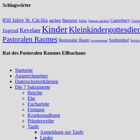
Schlagwörter
850 Jahre St. Cäcilia
aachen
Banneux
Canterbury
bilder
bistum aachen
Carita
Kinder
Kleinkindergottesdien
Kevelaer
Jugend
Pastoralen Raumes
Regionaler Raum
Sophienhof
roratemesse
Spirit
Rat des Pastoralen Raumes Ellbachaue
Startseite
Ansprechpartner
Datenschutzerklärung
Die 7 Sakramente
Beichte
Ehe
Eucharistie
Firmung
Krankensalbung
Priesterweihe
Taufe
Anmeldung zur Taufe
Lieder