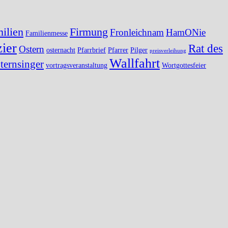
ilien
Firmung
Fronleichnam
HamONie
Familienmesse
ier
Rat des
Ostern
osternacht
Pfarrbrief
Pfarrer
Pilger
preisverleihung
Wallfahrt
ternsinger
vortragsveranstaltung
Wortgottesfeier