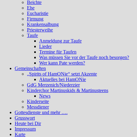
Beichte
Ehe
Eucharistie
Firmung
Krankensalbung
Priesterweihe
Taufe
Anmeldung zur Taufe
Lieder
Termine für Taufen
Was müssen Sie vor der Taufe noch besorgen?
Wer kann Pate werden?
Gemeinschaften
„Spirits of HamONie“ setzt Akzente
Aktuelles bei HamONie
GdG Merzenich/Niederzier
Kinderchor Martinuskids & Martinusteens
News
Kinderseite
Messdiener
Gottesdienste und mehr ….
Grusswort
Heute bei Dir
Impressum
Karte