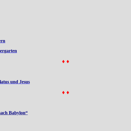
ern
ergarten
♦ ♦
latus und Jesus
♦ ♦
nach Babylon“