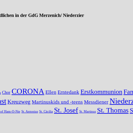
lichen in der GdG Merzenich/ Niederzier
CORONA
Erstkommunion
Fam
Ellen
Erntedank
Chor
s
st
Niederz
Kreuzweg
Martinuskids und -teens
Messdiener
St. Josef
St. Thomas
S
s of Ham-O-Nie
St. Antonius
St. Cäcilia
St. Martinus