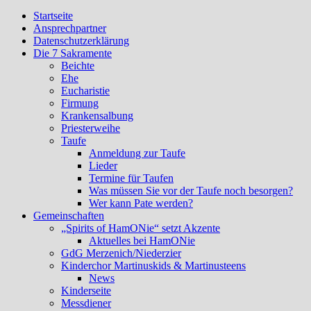
Startseite
Ansprechpartner
Datenschutzerklärung
Die 7 Sakramente
Beichte
Ehe
Eucharistie
Firmung
Krankensalbung
Priesterweihe
Taufe
Anmeldung zur Taufe
Lieder
Termine für Taufen
Was müssen Sie vor der Taufe noch besorgen?
Wer kann Pate werden?
Gemeinschaften
„Spirits of HamONie“ setzt Akzente
Aktuelles bei HamONie
GdG Merzenich/Niederzier
Kinderchor Martinuskids & Martinusteens
News
Kinderseite
Messdiener