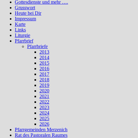
Gottesdienste und mehr ….
Grusswort
Heute bei Dir
Impressum
Karte
Links
Liturgie
Pfarrbrief
Pfarrbriefe
2013
2014
2015
2016
2017
2018
2019
2020
2021
2022
2023
2024
2025
2026
Pfarrgemeinden Merzenich
Rat des Pastoralen Raumes