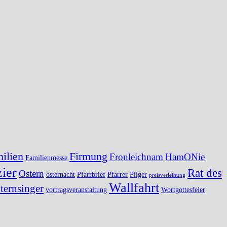
ilien
Firmung
Fronleichnam
HamONie
Familienmesse
ier
Rat des
Ostern
osternacht
Pfarrbrief
Pfarrer
Pilger
preisverleihung
Wallfahrt
ternsinger
vortragsveranstaltung
Wortgottesfeier