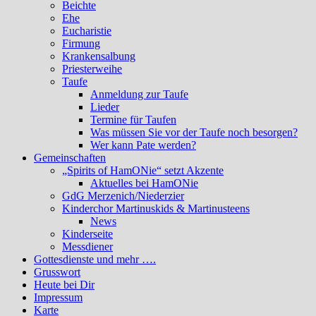
Beichte
Ehe
Eucharistie
Firmung
Krankensalbung
Priesterweihe
Taufe
Anmeldung zur Taufe
Lieder
Termine für Taufen
Was müssen Sie vor der Taufe noch besorgen?
Wer kann Pate werden?
Gemeinschaften
„Spirits of HamONie“ setzt Akzente
Aktuelles bei HamONie
GdG Merzenich/Niederzier
Kinderchor Martinuskids & Martinusteens
News
Kinderseite
Messdiener
Gottesdienste und mehr ….
Grusswort
Heute bei Dir
Impressum
Karte