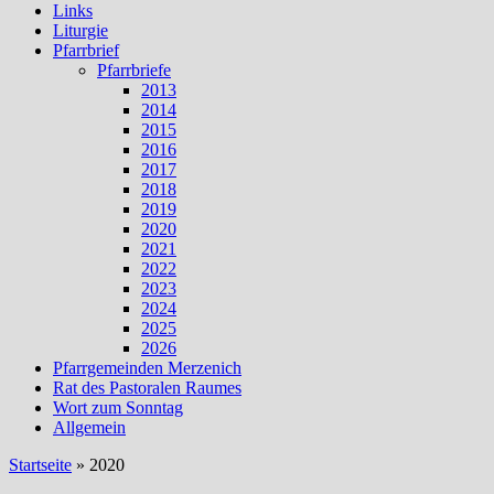
Links
Liturgie
Pfarrbrief
Pfarrbriefe
2013
2014
2015
2016
2017
2018
2019
2020
2021
2022
2023
2024
2025
2026
Pfarrgemeinden Merzenich
Rat des Pastoralen Raumes
Wort zum Sonntag
Allgemein
Startseite
»
2020