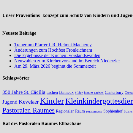
Unser Präventions- konzept zum Schutz von Kindern und Jugend
Neueste Beiträge
Trauer um Pfarrer i. R. Helmut Macherey
Änderungen zum Hochfest Fronleichnam
Die Ergebnisse der Kirchen- vorstandswahlen
Neuwahlen zum Kirchenvorstand im Bereich Niederzier
Am 29. März 2026 beginnt die Sommerzeit
Schlagwörter
850 Jahre St. Cäcilia
aachen
Banneux
Canterbury
bilder
bistum aachen
Carita
Kinder
Kleinkindergottesdien
Kevelaer
Jugend
Pastoralen Raumes
Regionaler Raum
Sophienhof
roratemesse
Spirit
Rat des Pastoralen Raumes Ellbachaue