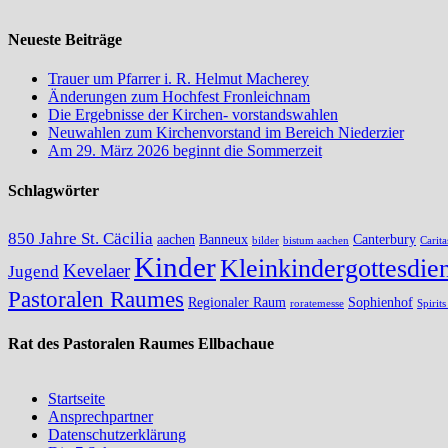
Neueste Beiträge
Trauer um Pfarrer i. R. Helmut Macherey
Änderungen zum Hochfest Fronleichnam
Die Ergebnisse der Kirchen- vorstandswahlen
Neuwahlen zum Kirchenvorstand im Bereich Niederzier
Am 29. März 2026 beginnt die Sommerzeit
Schlagwörter
850 Jahre St. Cäcilia
aachen
Banneux
Canterbury
bilder
bistum aachen
Carita
Kinder
Kleinkindergottesdien
Kevelaer
Jugend
Pastoralen Raumes
Regionaler Raum
Sophienhof
roratemesse
Spirit
Rat des Pastoralen Raumes Ellbachaue
Startseite
Ansprechpartner
Datenschutzerklärung