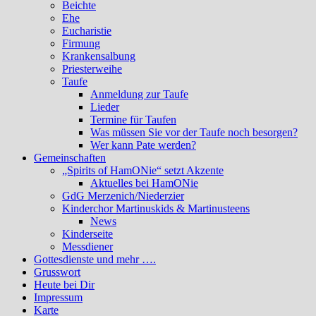
Beichte
Ehe
Eucharistie
Firmung
Krankensalbung
Priesterweihe
Taufe
Anmeldung zur Taufe
Lieder
Termine für Taufen
Was müssen Sie vor der Taufe noch besorgen?
Wer kann Pate werden?
Gemeinschaften
„Spirits of HamONie“ setzt Akzente
Aktuelles bei HamONie
GdG Merzenich/Niederzier
Kinderchor Martinuskids & Martinusteens
News
Kinderseite
Messdiener
Gottesdienste und mehr ….
Grusswort
Heute bei Dir
Impressum
Karte