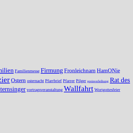
ilien
Firmung
Fronleichnam
HamONie
Familienmesse
ier
Rat des
Ostern
osternacht
Pfarrbrief
Pfarrer
Pilger
preisverleihung
Wallfahrt
ternsinger
vortragsveranstaltung
Wortgottesfeier