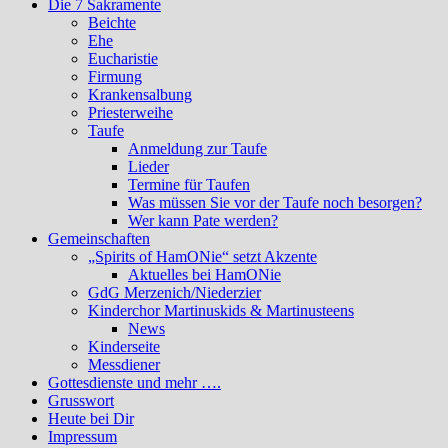
Die 7 Sakramente
Beichte
Ehe
Eucharistie
Firmung
Krankensalbung
Priesterweihe
Taufe
Anmeldung zur Taufe
Lieder
Termine für Taufen
Was müssen Sie vor der Taufe noch besorgen?
Wer kann Pate werden?
Gemeinschaften
„Spirits of HamONie“ setzt Akzente
Aktuelles bei HamONie
GdG Merzenich/Niederzier
Kinderchor Martinuskids & Martinusteens
News
Kinderseite
Messdiener
Gottesdienste und mehr ….
Grusswort
Heute bei Dir
Impressum