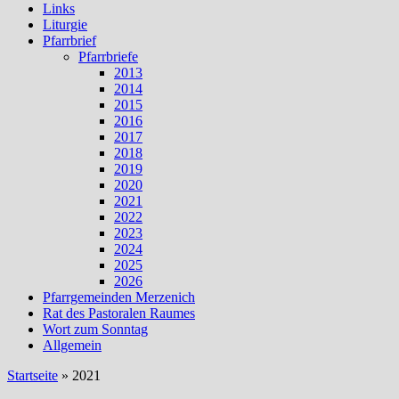
Links
Liturgie
Pfarrbrief
Pfarrbriefe
2013
2014
2015
2016
2017
2018
2019
2020
2021
2022
2023
2024
2025
2026
Pfarrgemeinden Merzenich
Rat des Pastoralen Raumes
Wort zum Sonntag
Allgemein
Startseite
»
2021