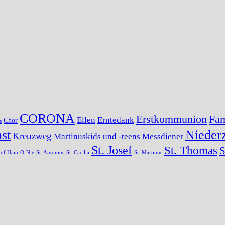
CORONA
Erstkommunion
Fam
Ellen
Erntedank
Chor
s
st
Niederz
Kreuzweg
Martinuskids und -teens
Messdiener
St. Josef
St. Thomas
S
s of Ham-O-Nie
St. Antonius
St. Cäcilia
St. Martinus