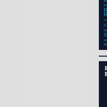
N
Pf
R
ro
St
Ma
S
vo
Wo