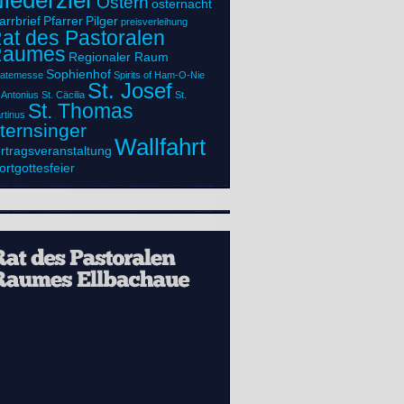
iederzier
Ostern
osternacht
arrbrief
Pfarrer
Pilger
preisverleihung
at des Pastoralen
Raumes
Regionaler Raum
Sophienhof
ratemesse
Spirits of Ham-O-Nie
St. Josef
. Antonius
St. Cäcilia
St.
St. Thomas
rtinus
ternsinger
Wallfahrt
rtragsveranstaltung
rtgottesfeier