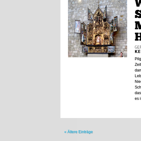
Pil
Zei
dan
Leb
Nie
Sch
das
es i
« Ältere Einträge