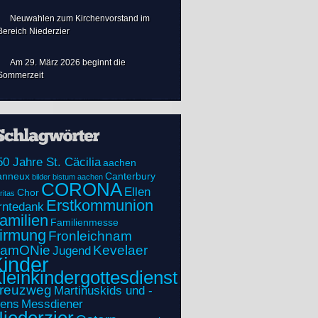
Neuwahlen zum Kirchenvorstand im
Bereich Niederzier
Am 29. März 2026 beginnt die
Sommerzeit
50 Jahre St. Cäcilia
aachen
anneux
Canterbury
bilder
bistum aachen
CORONA
Ellen
Chor
ritas
Erstkommunion
rntedank
amilien
Familienmesse
irmung
Fronleichnam
amONie
Kevelaer
Jugend
inder
leinkindergottesdienst
reuzweg
Martinuskids und -
eens
Messdiener