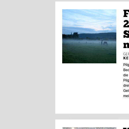
Pil
Bed
die
Pil
dre
Gel
mei