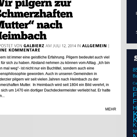
gern ist immer eine geistliche Erfahrung. Pilgern bedeutet auch viel
t für sich zu haben. Abstand nehmen zu können vom Alltag. „Ich bin
n mal weg“- ist nicht nur ein Buchtitel, sondern auch eine
8
ensphilosophie geworden. Auch in unseren Gemeinden in
B
derzier pilgern wir seit vielen Jahren nach Heimbach zu der
Ca
merzhaften Mutter. In Heimbach wird seit 1804 ein Bild verehrt, in
E
 sich um 1470 ein dortiger Dachdeckermeister verliebt hat. Er hatte
F
n...
F
H
MEHR
K
K
K
t