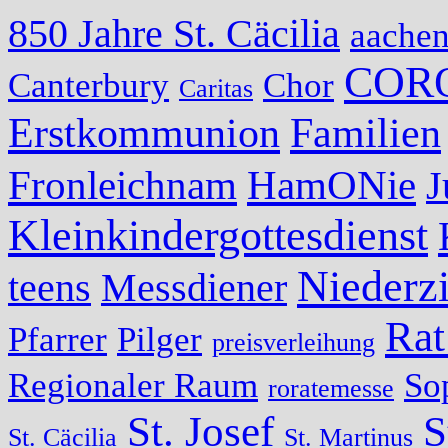
850 Jahre St. Cäcilia
aache
COR
Canterbury
Chor
Caritas
Erstkommunion
Familien
Fronleichnam
HamONie
J
Kleinkindergottesdienst
Niederzi
teens
Messdiener
Rat
Pfarrer
Pilger
preisverleihung
Regionaler Raum
So
roratemesse
St. Josef
S
St. Cäcilia
St. Martinus