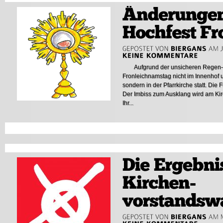
Aufgrund der unsicheren Regen-Wet
Fronleichnamstag nicht im Innenhof
sondern in der Pfarrkirche statt. Die 
Der Imbiss zum Ausklang wird am Kirc
Ihr...