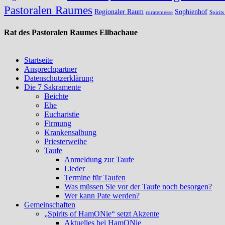
Pastoralen Raumes
Regionaler Raum
Sophienhof
roratemesse
Spirit
Rat des Pastoralen Raumes Ellbachaue
Startseite
Ansprechpartner
Datenschutzerklärung
Die 7 Sakramente
Beichte
Ehe
Eucharistie
Firmung
Krankensalbung
Priesterweihe
Taufe
Anmeldung zur Taufe
Lieder
Termine für Taufen
Was müssen Sie vor der Taufe noch besorgen?
Wer kann Pate werden?
Gemeinschaften
„Spirits of HamONie“ setzt Akzente
Aktuelles bei HamONie