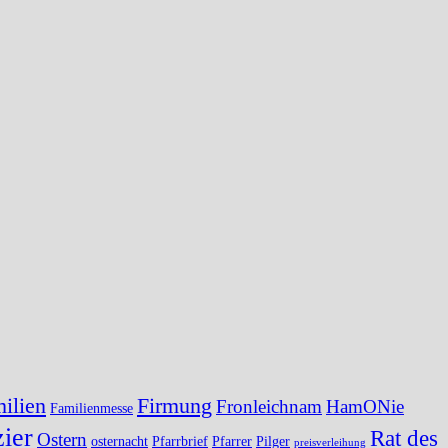
ilien
Firmung
Fronleichnam
HamONie
Familienmesse
ier
Rat des
Ostern
osternacht
Pfarrbrief
Pfarrer
Pilger
preisverleihung