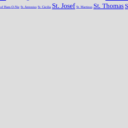
St. Josef
St. Thomas
S
s of Ham-O-Nie
St. Antonius
St. Cäcilia
St. Martinus