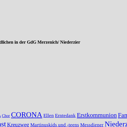
lichen in der GdG Merzenich/ Niederzier
CORONA
Erstkommunion
Fam
Ellen
Erntedank
Chor
s
st
Niederz
Kreuzweg
Martinuskids und -teens
Messdiener