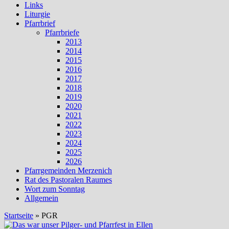
Links
Liturgie
Pfarrbrief
Pfarrbriefe
2013
2014
2015
2016
2017
2018
2019
2020
2021
2022
2023
2024
2025
2026
Pfarrgemeinden Merzenich
Rat des Pastoralen Raumes
Wort zum Sonntag
Allgemein
Startseite
»
PGR