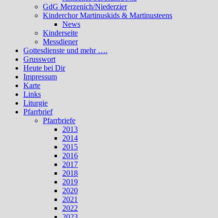
GdG Merzenich/Niederzier
Kinderchor Martinuskids & Martinusteens
News
Kinderseite
Messdiener
Gottesdienste und mehr ….
Grusswort
Heute bei Dir
Impressum
Karte
Links
Liturgie
Pfarrbrief
Pfarrbriefe
2013
2014
2015
2016
2017
2018
2019
2020
2021
2022
2023