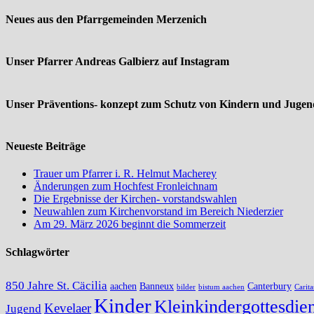
Neues aus den Pfarrgemeinden Merzenich
Unser Pfarrer Andreas Galbierz auf Instagram
Unser Präventions- konzept zum Schutz von Kindern und Jugend
Neueste Beiträge
Trauer um Pfarrer i. R. Helmut Macherey
Änderungen zum Hochfest Fronleichnam
Die Ergebnisse der Kirchen- vorstandswahlen
Neuwahlen zum Kirchenvorstand im Bereich Niederzier
Am 29. März 2026 beginnt die Sommerzeit
Schlagwörter
850 Jahre St. Cäcilia
aachen
Banneux
Canterbury
bilder
bistum aachen
Carita
Kinder
Kleinkindergottesdien
Kevelaer
Jugend