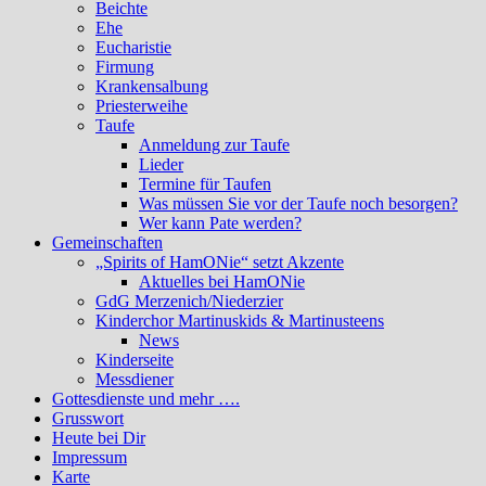
Beichte
Ehe
Eucharistie
Firmung
Krankensalbung
Priesterweihe
Taufe
Anmeldung zur Taufe
Lieder
Termine für Taufen
Was müssen Sie vor der Taufe noch besorgen?
Wer kann Pate werden?
Gemeinschaften
„Spirits of HamONie“ setzt Akzente
Aktuelles bei HamONie
GdG Merzenich/Niederzier
Kinderchor Martinuskids & Martinusteens
News
Kinderseite
Messdiener
Gottesdienste und mehr ….
Grusswort
Heute bei Dir
Impressum
Karte