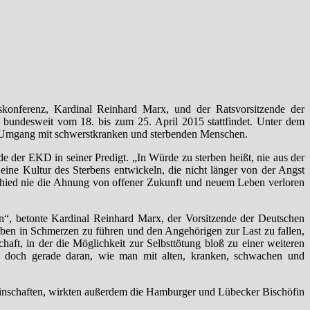
konferenz, Kardinal Reinhard Marx, und der Ratsvorsitzende der
e bundesweit vom 18. bis zum 25. April 2015 stattfindet. Unter dem
dem Umgang mit schwerstkranken und sterbenden Menschen.
de der EKD in seiner Predigt. „In Würde zu sterben heißt, nie aus der
 eine Kultur des Sterbens entwickeln, die nicht länger von der Angst
schied nie die Ahnung von offener Zukunft und neuem Leben verloren
n“, betonte Kardinal Reinhard Marx, der Vorsitzende der Deutschen
eben in Schmerzen zu führen und den Angehörigen zur Last zu fallen,
haft, in der die Möglichkeit zur Selbsttötung bloß zu einer weiteren
ch doch gerade daran, wie man mit alten, kranken, schwachen und
inschaften, wirkten außerdem die Hamburger und Lübecker Bischöfin