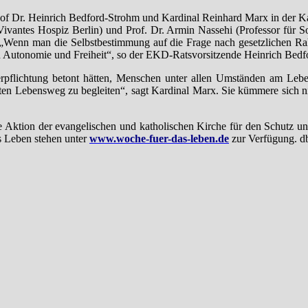
chof Dr. Heinrich Bedford-Strohm und Kardinal Reinhard Marx in der
Vivantes Hospiz Berlin) und Prof. Dr. Armin Nassehi (Professor für S
. „Wenn man die Selbstbestimmung auf die Frage nach gesetzlichen Ra
on Autonomie und Freiheit“, so der EKD-Ratsvorsitzende Heinrich Bed
erpflichtung betont hätten, Menschen unter allen Umständen am Leben 
ten Lebensweg zu begleiten“, sagt Kardinal Marx. Sie kümmere sich 
che Aktion der evangelischen und katholischen Kirche für den Schut
s Leben stehen unter
www.woche-fuer-das-leben.de
zur Verfügung. d