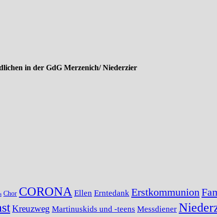
lichen in der GdG Merzenich/ Niederzier
CORONA
Erstkommunion
Fam
Ellen
Erntedank
Chor
s
st
Niederz
Kreuzweg
Martinuskids und -teens
Messdiener