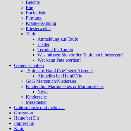
Beichte
Ehe
Eucharistie
Firmung
Krankensalbung
Priesterweihe
Taufe
Anmeldung zur Taufe
Lieder
Termine für Taufen
Was müssen Sie vor der Taufe noch besorgen?
Wer kann Pate werden?
Gemeinschaften
„Spirits of HamONie“ setzt Akzente
Aktuelles bei HamONie
GdG Merzenich/Niederzier
Kinderchor Martinuskids & Martinusteens
News
Kinderseite
Messdiener
Gottesdienste und mehr ….
Grusswort
Heute bei Dir
Impressum
Karte