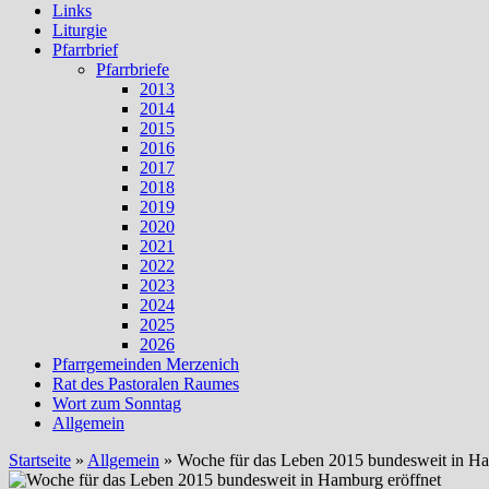
Links
Liturgie
Pfarrbrief
Pfarrbriefe
2013
2014
2015
2016
2017
2018
2019
2020
2021
2022
2023
2024
2025
2026
Pfarrgemeinden Merzenich
Rat des Pastoralen Raumes
Wort zum Sonntag
Allgemein
Startseite
»
Allgemein
»
Woche für das Leben 2015 bundesweit in Ha