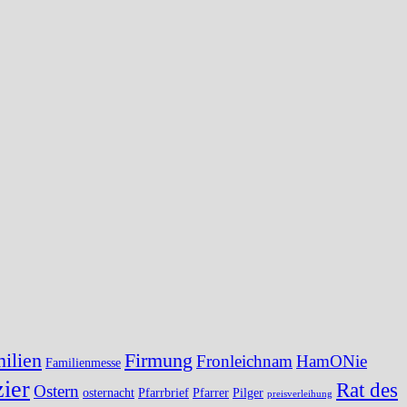
ilien
Firmung
Fronleichnam
HamONie
Familienmesse
ier
Rat des
Ostern
osternacht
Pfarrbrief
Pfarrer
Pilger
preisverleihung