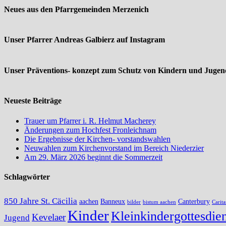
Neues aus den Pfarrgemeinden Merzenich
Unser Pfarrer Andreas Galbierz auf Instagram
Unser Präventions- konzept zum Schutz von Kindern und Jugend
Neueste Beiträge
Trauer um Pfarrer i. R. Helmut Macherey
Änderungen zum Hochfest Fronleichnam
Die Ergebnisse der Kirchen- vorstandswahlen
Neuwahlen zum Kirchenvorstand im Bereich Niederzier
Am 29. März 2026 beginnt die Sommerzeit
Schlagwörter
850 Jahre St. Cäcilia
aachen
Banneux
Canterbury
bilder
bistum aachen
Carita
Kinder
Kleinkindergottesdien
Kevelaer
Jugend