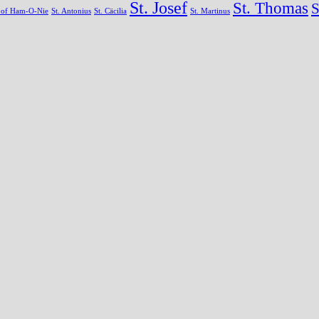
St. Josef
St. Thomas
S
s of Ham-O-Nie
St. Antonius
St. Cäcilia
St. Martinus