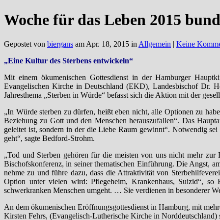
Woche für das Leben 2015 bund
Gepostet von
biergans
am Apr. 18, 2015 in
Allgemein
|
Keine Komme
„Eine Kultur des Sterbens entwickeln“
Mit einem ökumenischen Gottesdienst in der Hamburger Hauptkir
Evangelischen Kirche in Deutschland (EKD), Landesbischof Dr. H
Jahresthema „Sterben in Würde“ befasst sich die Aktion mit der gese
„In Würde sterben zu dürfen, heißt eben nicht, alle Optionen zu habe
Beziehung zu Gott und den Menschen herauszufallen“. Das Haupt
geleitet ist, sondern in der die Liebe Raum gewinnt“. Notwendig s
geht“, sagte Bedford-Strohm.
„Tod und Sterben gehören für die meisten von uns nicht mehr zur 
Bischofskonferenz, in seiner thematischen Einführung. Die Angst, a
nehme zu und führe dazu, dass die Attraktivität von Sterbehilfevere
Option unter vielen wird: Pflegeheim, Krankenhaus, Suizid“, so
schwerkranken Menschen umgeht. … Sie verdienen in besonderer Wei
An dem ökumenischen Eröffnungsgottesdienst in Hamburg, mit mehre
Kirsten Fehrs, (Evangelisch-Lutherische Kirche in Norddeutschland)