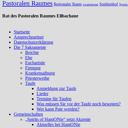
Pastoralen Raumes
Regionaler Raum
Sophienhof
roratemesse
Spirit
Rat des Pastoralen Raumes Ellbachaue
Startseite
Ansprechpartner
Datenschutzerklärung
Die 7 Sakramente
Beichte
Ehe
Eucharistie
Firmung
Krankensalbung
Priesterweihe
Taufe
Anmeldung zur Taufe
Lieder
Termine für Taufen
Was müssen Sie vor der Taufe noch besorgen?
Wer kann Pate werden?
Gemeinschaften
„Spirits of HamONie“ setzt Akzente
Aktuelles bei HamONie