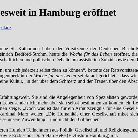
esweit in Hamburg eröffnet
ntare
che St. Katharinen haben der Vorsitzende der Deutschen Bischofs
einrich Bedford-Strohm, heute die
Woche für das Leben
eröffnet, di
llschaftlichen und politischen Debatte um assistierten Suizid sowie 
n, um sich jederzeit selbst töten zu können“, betonte der Ratsvorsitzen
augenmerk in der
Woche für das Leben
sei darauf gerichtet, „dass wir
ei eine Kultur, „in der über dem Schmerz und der Trauer, über den Ab
Erfahrungswelt. Sie sind die Angelegenheit von Spezialisten geworde
m Lebensende nicht mehr über sich selbst bestimmen zu können, ein L
inen steige. „Doch was ist das für ein Armutszeugnis für eine Gesellsc
 Kardinal Marx weiter. „Die Humanität einer Gesellschaft misst si
se unsere Zuwendung – und nicht den Giftbecher.“
ren Hundert Teilnehmern aus Politik, Gesellschaft und Religionsgeme
 sowie Erzbischof Dr. Stefan Heße (Erzbistum Hamburg) mit.