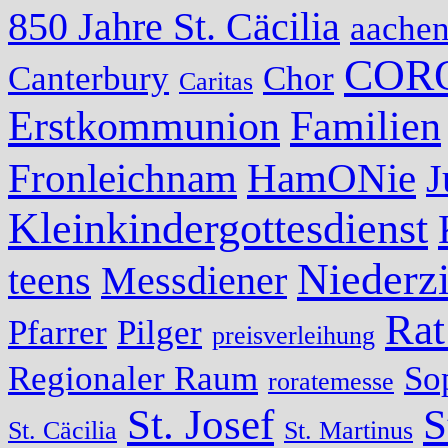
850 Jahre St. Cäcilia
aache
COR
Canterbury
Chor
Caritas
Erstkommunion
Familien
Fronleichnam
HamONie
J
Kleinkindergottesdienst
Niederzi
teens
Messdiener
Rat
Pfarrer
Pilger
preisverleihung
Regionaler Raum
So
roratemesse
St. Josef
S
St. Cäcilia
St. Martinus