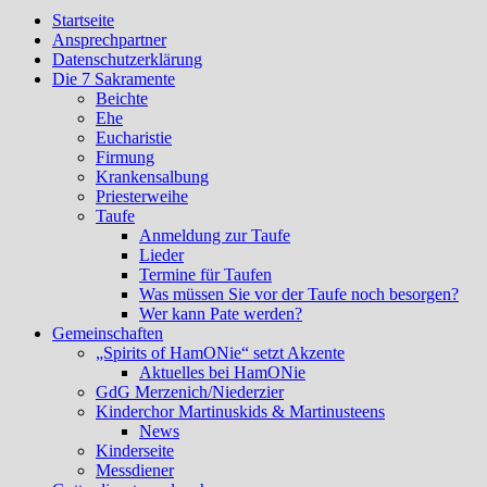
Startseite
Ansprechpartner
Datenschutzerklärung
Die 7 Sakramente
Beichte
Ehe
Eucharistie
Firmung
Krankensalbung
Priesterweihe
Taufe
Anmeldung zur Taufe
Lieder
Termine für Taufen
Was müssen Sie vor der Taufe noch besorgen?
Wer kann Pate werden?
Gemeinschaften
„Spirits of HamONie“ setzt Akzente
Aktuelles bei HamONie
GdG Merzenich/Niederzier
Kinderchor Martinuskids & Martinusteens
News
Kinderseite
Messdiener