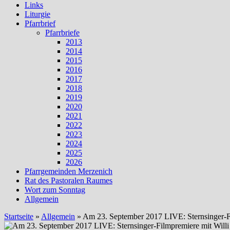
Links
Liturgie
Pfarrbrief
Pfarrbriefe
2013
2014
2015
2016
2017
2018
2019
2020
2021
2022
2023
2024
2025
2026
Pfarrgemeinden Merzenich
Rat des Pastoralen Raumes
Wort zum Sonntag
Allgemein
Startseite
»
Allgemein
»
Am 23. September 2017 LIVE: Sternsinger-Fi