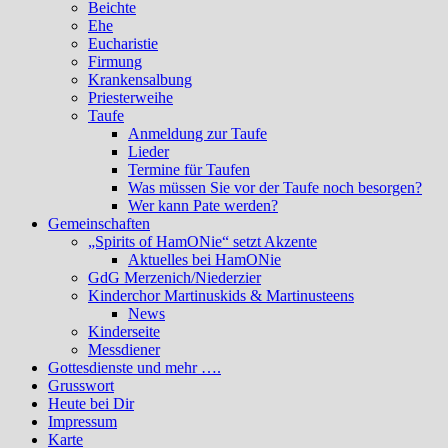
Beichte
Ehe
Eucharistie
Firmung
Krankensalbung
Priesterweihe
Taufe
Anmeldung zur Taufe
Lieder
Termine für Taufen
Was müssen Sie vor der Taufe noch besorgen?
Wer kann Pate werden?
Gemeinschaften
„Spirits of HamONie“ setzt Akzente
Aktuelles bei HamONie
GdG Merzenich/Niederzier
Kinderchor Martinuskids & Martinusteens
News
Kinderseite
Messdiener
Gottesdienste und mehr ….
Grusswort
Heute bei Dir
Impressum
Karte