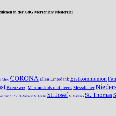
lichen in der GdG Merzenich/ Niederzier
CORONA
Erstkommunion
Fam
Ellen
Erntedank
Chor
s
st
Niederz
Kreuzweg
Martinuskids und -teens
Messdiener
St. Josef
St. Thomas
S
s of Ham-O-Nie
St. Antonius
St. Cäcilia
St. Martinus