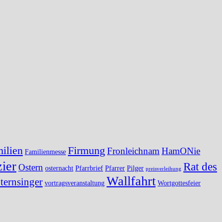
ilien
Firmung
Fronleichnam
HamONie
Familienmesse
ier
Rat des
Ostern
osternacht
Pfarrbrief
Pfarrer
Pilger
preisverleihung
Wallfahrt
ternsinger
vortragsveranstaltung
Wortgottesfeier