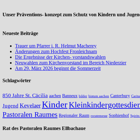
Unser Präventions- konzept zum Schutz von Kindern und Jugend
Neueste Beiträge
Trauer um Pfarrer i. R. Helmut Macherey
Änderungen zum Hochfest Fronleichnam
Die Ergebnisse der Kirchen- vorstandswahlen
Neuwahlen zum Kirchenvorstand im Bereich Niederzier
Am 29. März 2026 beginnt die Sommerzeit
Schlagwörter
850 Jahre St. Cäcilia
aachen
Banneux
Canterbury
bilder
bistum aachen
Carita
Kinder
Kleinkindergottesdien
Kevelaer
Jugend
Pastoralen Raumes
Regionaler Raum
Sophienhof
roratemesse
Spirit
Rat des Pastoralen Raumes Ellbachaue