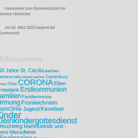
Neuwahlen zum Kirchenvorstand im
Bereich Niederzier
Am 29. März 2026 beginnt die
Sommerzeit
50 Jahre St. Cäcilia
aachen
anneux
Canterbury
bilder
bistum aachen
CORONA
Ellen
Chor
ritas
Erstkommunion
rntedank
amilien
Familienmesse
irmung
Fronleichnam
amONie
Kevelaer
Jugend
inder
leinkindergottesdienst
reuzweg
Martinuskids und -
eens
Messdiener