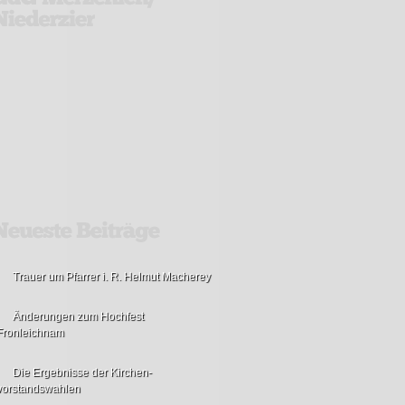
Trauer um Pfarrer i. R. Helmut Macherey
Änderungen zum Hochfest
Fronleichnam
Die Ergebnisse der Kirchen-
vorstandswahlen