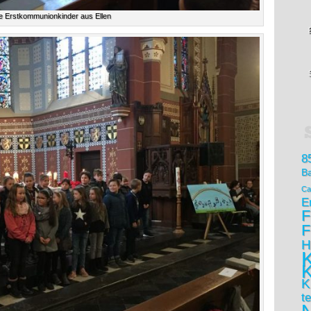
e Erstkommunionkinder aus Ellen
8
B
Ca
E
F
F
H
K
K
K
t