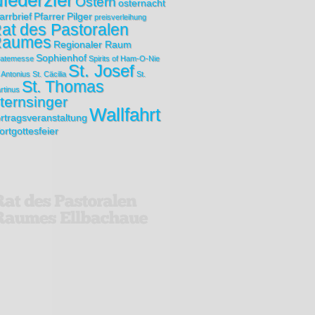
iederzier
Ostern
osternacht
arrbrief
Pfarrer
Pilger
preisverleihung
at des Pastoralen
Raumes
Regionaler Raum
Sophienhof
ratemesse
Spirits of Ham-O-Nie
St. Josef
. Antonius
St. Cäcilia
St.
St. Thomas
rtinus
ternsinger
Wallfahrt
rtragsveranstaltung
rtgottesfeier