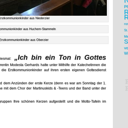
N
Pf
R
Erstkommunionkinder aus Niederzier
ro
kommunionkinder aus Huchem-Stammeln
St
Ma
Erstkommunionkinder aus Oberzier
S
vo
Wo
„Ich bin ein Ton in Gottes
iesmal:
entin Modesta Gerhards hatte unter Mithilfe der Katechetinnen die
d die Erstkommunionkinder auf ihren ersten eigenen Gottesdienst
d dem Anzünden der erste Kerze (denn es war am Sonntag der 1.
se mit dem Chor der Martinuskids & -Teens und der Band unter der
gruppen Ihre schönen Kerzen aufgestellt und die Motto-Tafeln im