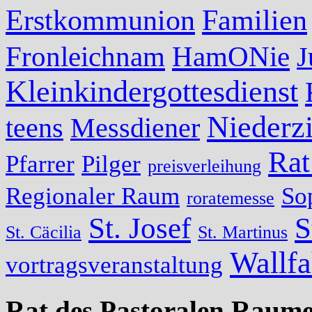
Erstkommunion
Familien
Fronleichnam
HamONie
J
Kleinkindergottesdienst
Niederzi
teens
Messdiener
Rat
Pfarrer
Pilger
preisverleihung
Regionaler Raum
So
roratemesse
St. Josef
S
St. Cäcilia
St. Martinus
Wallfa
vortragsveranstaltung
Rat des Pastoralen Raume