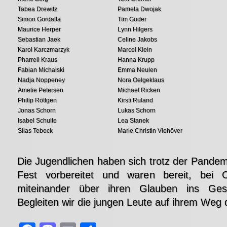
Tabea Drewitz
Pamela Dwojak
Simon Gordalla
Tim Guder
Maurice Herper
Lynn Hilgers
Sebastian Jaek
Celine Jakobs
Karol Karczmarzyk
Marcel Klein
Pharrell Kraus
Hanna Krupp
Fabian Michalski
Emma Neulen
Nadja Noppeney
Nora Oelgeklaus
Amelie Petersen
Michael Ricken
Philip Röttgen
Kirsti Ruland
Jonas Schorn
Lukas Schorn
Isabel Schulte
Lea Stanek
Silas Tebeck
Marie Christin Viehöver
Die Jugendlichen haben sich trotz der Pandemi
Fest vorbereitet und waren bereit, bei On
miteinander über ihren Glauben ins Ge
Begleiten wir die jungen Leute auf ihrem Weg