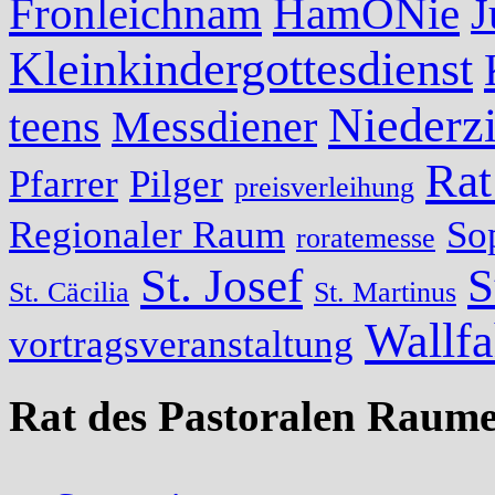
Fronleichnam
HamONie
J
Kleinkindergottesdienst
Niederzi
teens
Messdiener
Rat
Pfarrer
Pilger
preisverleihung
Regionaler Raum
So
roratemesse
St. Josef
S
St. Cäcilia
St. Martinus
Wallfa
vortragsveranstaltung
Rat des Pastoralen Raume