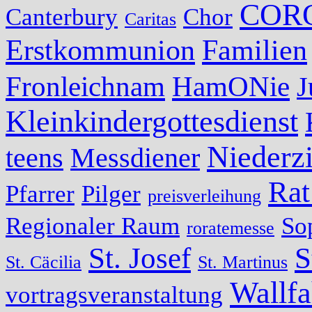
COR
Canterbury
Chor
Caritas
Erstkommunion
Familien
Fronleichnam
HamONie
J
Kleinkindergottesdienst
Niederzi
teens
Messdiener
Rat
Pfarrer
Pilger
preisverleihung
Regionaler Raum
So
roratemesse
St. Josef
S
St. Cäcilia
St. Martinus
Wallfa
vortragsveranstaltung