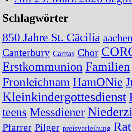
Schlagwörter
850 Jahre St. Cäcilia
aache
COR
Canterbury
Chor
Caritas
Erstkommunion
Familien
Fronleichnam
HamONie
J
Kleinkindergottesdienst
Niederzi
teens
Messdiener
Rat
Pfarrer
Pilger
preisverleihung