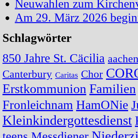
Neuwahlen zum Kirchenvo
Am 29. März 2026 begin
Schlagwörter
850 Jahre St. Cäcilia
aache
COR
Canterbury
Chor
Caritas
Erstkommunion
Familien
Fronleichnam
HamONie
J
Kleinkindergottesdienst
Niederzi
teens
Messdiener