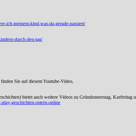
aere-ich-meinem-kind-was-da-gerade-passiert/
kindern-durch-den-tag/
 finden Sie auf diesem Youtube-Video,
schichten) bietet auch weitere Videos zu Gründonnerstag, Karfreitag un
-play-geschichten-ostern-online