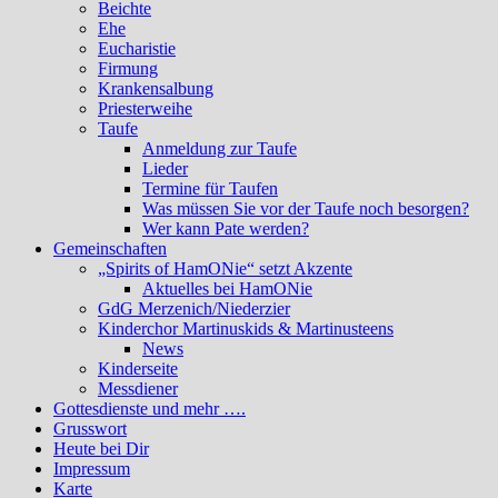
Beichte
Ehe
Eucharistie
Firmung
Krankensalbung
Priesterweihe
Taufe
Anmeldung zur Taufe
Lieder
Termine für Taufen
Was müssen Sie vor der Taufe noch besorgen?
Wer kann Pate werden?
Gemeinschaften
„Spirits of HamONie“ setzt Akzente
Aktuelles bei HamONie
GdG Merzenich/Niederzier
Kinderchor Martinuskids & Martinusteens
News
Kinderseite
Messdiener
Gottesdienste und mehr ….
Grusswort
Heute bei Dir
Impressum
Karte