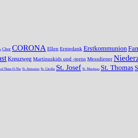
CORONA
Erstkommunion
Fam
Ellen
Erntedank
Chor
s
st
Niederz
Kreuzweg
Martinuskids und -teens
Messdiener
St. Josef
St. Thomas
S
s of Ham-O-Nie
St. Antonius
St. Cäcilia
St. Martinus