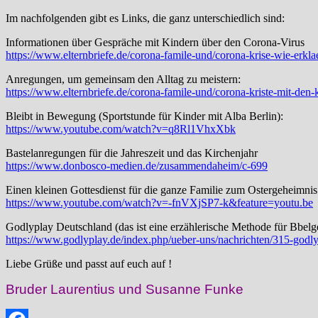
Im nachfolgenden gibt es Links, die ganz unterschiedlich sind:
Informationen über Gespräche mit Kindern über den Corona-Virus
https://www.elternbriefe.de/corona-famile-und/corona-krise-wie-erkl
Anregungen, um gemeinsam den Alltag zu meistern:
https://www.elternbriefe.de/corona-famile-und/corona-kriste-mit-den-
Bleibt in Bewegung (Sportstunde für Kinder mit Alba Berlin):
https://www.youtube.com/watch?v=q8Rl1VhxXbk
Bastelanregungen für die Jahreszeit und das Kirchenjahr
https://www.donbosco-medien.de/zusammendaheim/c-699
Einen kleinen Gottesdienst für die ganze Familie zum Ostergeheimnis
https://www.youtube.com/watch?v=-fnVXjSP7-k&feature=youtu.be
Godlyplay Deutschland (das ist eine erzählerische Methode für Bbelge
https://www.godlyplay.de/index.php/ueber-uns/nachrichten/315-godly
Liebe Grüße und passt auf euch auf !
Bruder Laurentius und Susanne Funke