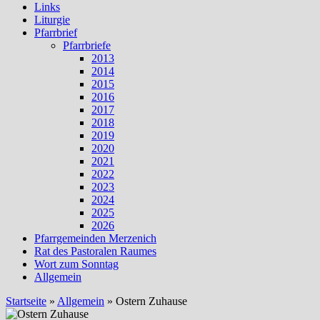
Links
Liturgie
Pfarrbrief
Pfarrbriefe
2013
2014
2015
2016
2017
2018
2019
2020
2021
2022
2023
2024
2025
2026
Pfarrgemeinden Merzenich
Rat des Pastoralen Raumes
Wort zum Sonntag
Allgemein
Startseite
»
Allgemein
»
Ostern Zuhause