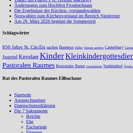
Änderungen zum Hochfest Fronleichnam
Die Ergebnisse der Kirchen- vorstandswahlen
Neuwahlen zum Kirchenvorstand im Bereich Niederzier
Am 29. März 2026 beginnt die Sommerzeit
Schlagwörter
850 Jahre St. Cäcilia
aachen
Banneux
Canterbury
bilder
bistum aachen
Carita
Kinder
Kleinkindergottesdien
Kevelaer
Jugend
Pastoralen Raumes
Regionaler Raum
Sophienhof
roratemesse
Spirit
Rat des Pastoralen Raumes Ellbachaue
Startseite
Ansprechpartner
Datenschutzerklärung
Die 7 Sakramente
Beichte
Ehe
Eucharistie
Firmung