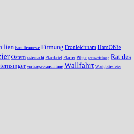
ilien
Firmung
Fronleichnam
HamONie
Familienmesse
ier
Rat des
Ostern
osternacht
Pfarrbrief
Pfarrer
Pilger
preisverleihung
Wallfahrt
ternsinger
vortragsveranstaltung
Wortgottesfeier